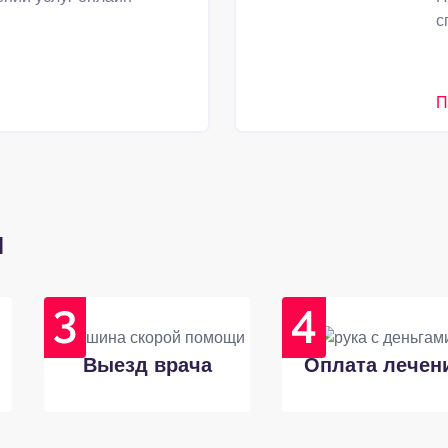
с
П
и
Выезд врача
Оплата лечен