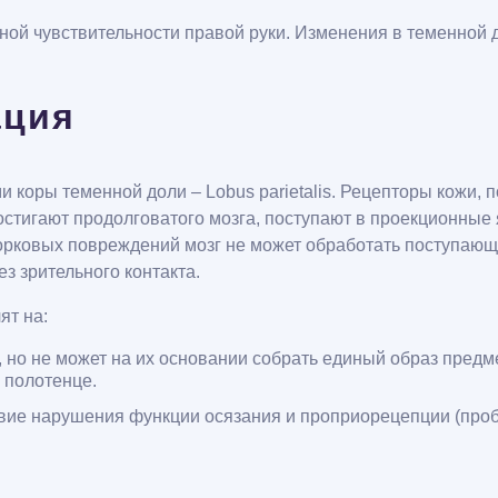
ой чувствительности правой руки. Изменения в теменной д
ация
 коры теменной доли – Lobus parietalis. Рецепторы кожи,
стигают продолговатого мозга, поступают в проекционные я
корковых повреждений мозг не может обработать поступающ
з зрительного контакта.
ят на:
о не может на их основании собрать единый образ предмета
о полотенце.
твие нарушения функции осязания и проприорецепции (проб