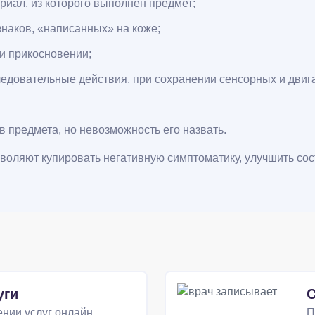
риал, из которого выполнен предмет;
знаков, «написанных» на коже;
и прикосновении;
ледовательные действия, при сохранении сенсорных и двиг
 предмета, но невозможность его назвать.
воляют купировать негативную симптоматику, улучшить сос
уги
С
нии услуг онлайн
П