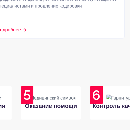
пециалистами и продление кодировки
одробнее
ия
Оказание помощи
Контроль ка