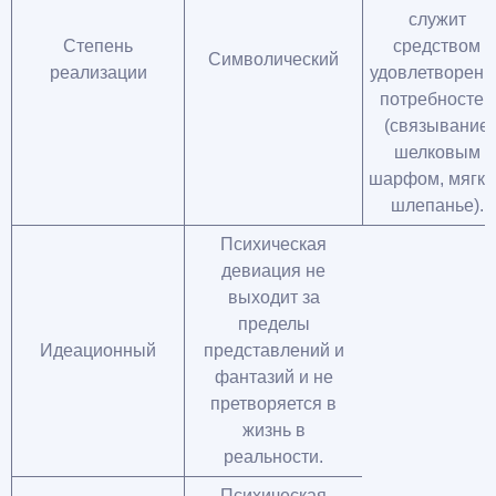
служит
Степень
средством
Символический
реализации
удовлетворени
потребностей
(связывание
шелковым
шарфом, мягко
шлепанье).
Психическая
девиация не
выходит за
пределы
Идеационный
представлений и
фантазий и не
претворяется в
жизнь в
реальности.
Психическая