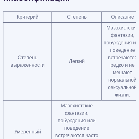
Критерий
Степень
Описание
Мазохистские
фантазии,
побуждения ил
поведение
Степень
встречаются
Легкий
выраженности
редко и не
мешают
нормальной
сексуальной
жизни.
Мазохистские
фантазии,
побуждения или
поведение
Умеренный
встречаются часто