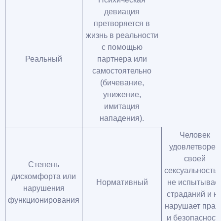
девиация
претворяется в
жизнь в реальности
с помощью
Реальный
партнера или
самостоятельно
(бичевание,
унижение,
имитация
нападения).
Человек
удовлетворен
своей
Степень
сексуальностью
дискомфорта или
Нормативный
не испытывае
нарушения
страданий и н
функционирования
нарушает прав
и безопасност