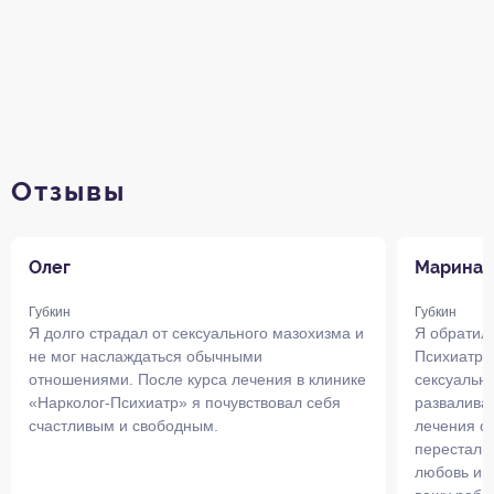
Отзывы
Олег
Марина
Губкин
Губкин
Я долго страдал от сексуального мазохизма и
Я обратила
не мог наслаждаться обычными
Психиатр»
отношениями. После курса лечения в клинике
сексуальн
«Нарколог-Психиатр» я почувствовал себя
разваливал
счастливым и свободным.
лечения он
перестал и
любовь и 