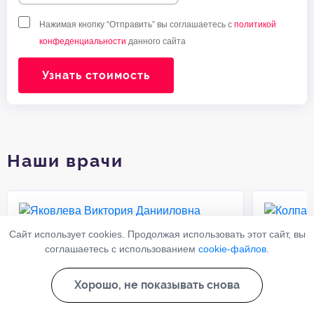
Нажимая кнопку “Отправить” вы соглашаетесь с
политикой
конфеденциальности
данного сайта
Узнать стоимость
Наши врачи
Сайт использует cookies. Продолжая использовать этот сайт, вы
Яковлева Виктория
Колпа
соглашаетесь с использованием
cookie-файлов
.
Данииловна
Роман
Хорошо, не показывать снова
Психиатр-нарколог
Психиатр
18 лет
Стаж работы:
Стаж раб