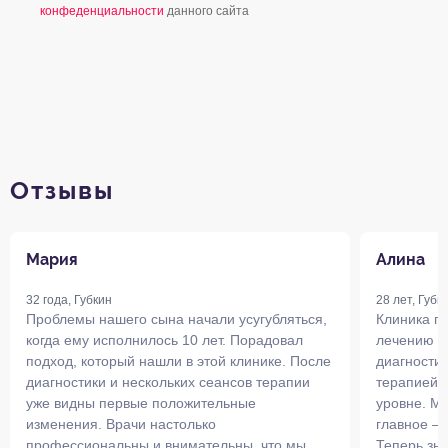
конфеденциальности
данного сайта
Отзывы
Мария
Алина
32 года, Губкин
28 лет, Губк
Проблемы нашего сына начали усугубляться,
Клиника п
когда ему исполнилось 10 лет. Порадовал
лечению н
подход, который нашли в этой клинике. После
диагности
диагностики и нескольких сеансов терапии
терапией,
уже видны первые положительные
уровне. Мы
изменения. Врачи настолько
главное —
профессиональны и внимательны, что мы
Теперь зна