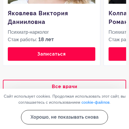
Яковлева Виктория
Колпа
Данииловна
Роман
Психиатр-нарколог
Психиатр
18 лет
Стаж работы:
Стаж раб
Записаться
Все врачи
Сайт использует cookies. Продолжая использовать этот сайт, вы
соглашаетесь с использованием
cookie-файлов
.
Ответы на часто задаваемые
вопросы
Хорошо, не показывать снова