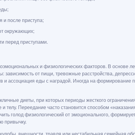
еды;
 и после приступа;
от окружающих;
ти перед приступами.
эмоциональных и физиологических факторов. В основе лежи
 зависимость от пищи, тревожные расстройства, депрессия
в и ассоциация еды с наградой. Иногда на формирование 
кличные диеты, при которых периоды жесткого ограничени
е и телу. Переедание часто становится способом «наказан
чить голод физиологический от эмоционального, формирует
ю привычку.
 худобы, внешности, травля или нестабильная семейная о