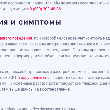
ские особенности пациентов. Мы помогаем восстановить к
а консультацию:
8 (800) 302-48-86
.
ия и симптомы
евого поведения
, при которой человек теряет контроль н
лода и чаще всего вызваны внутренним напряжением или э
няет навыки здоровой саморегуляции. Эпизоды приносят к
тепенно формируется стойкая психологическая зависимость
 с депрессией, тревожными расстройствами и заниженной
ствам ЖКТ и
нарушению сна
. Пациенты часто пытаются само
у. Психогенные расстройства требуют комплексной диагно
, тем выше шансы на восстановление.
отребления пищи без физического голода;