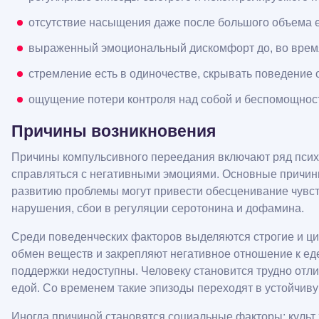
отсутствие насыщения даже после большого объема 
выраженный эмоциональный дискомфорт до, во время
стремление есть в одиночестве, скрывать поведение 
ощущение потери контроля над собой и беспомощнос
Причины возникновения
Причины компульсивного переедания включают ряд психо
справляться с негативными эмоциями. Основные причины:
развитию проблемы могут привести обесценивание чувст
нарушения, сбои в регуляции серотонина и дофамина.
Среди поведенческих факторов выделяются строгие и ци
обмен веществ и закрепляют негативное отношение к ед
поддержки недоступны. Человеку становится трудно отли
едой. Со временем такие эпизоды переходят в устойчиву
Иногда причиной становятся социальные факторы: культ