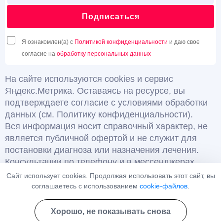
Подписаться
Я ознакомлен(а) с
Политикой конфиденциальности
и даю свое
согласие на
обработку персональных данных
На сайте используются cookies и сервис
Яндекс.Метрика. Оставаясь на ресурсе, вы
подтверждаете согласие с условиями обработки
данных (см. Политику конфиденциальности).
Вся информация носит справочный характер, не
является публичной офертой и не служит для
постановки диагноза или назначения лечения.
Консультации по телефону и в мессенджерах
являются информационными и не относятся к
Сайт использует cookies. Продолжая использовать этот сайт, вы
медицинским услугам.
соглашаетесь с использованием
cookie-файлов
.
Имеются противопоказания, необходима
консультация специалиста. 18+
Хорошо, не показывать снова