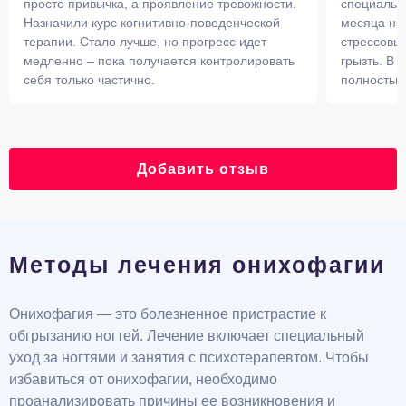
просто привычка, а проявление тревожности.
специальн
Назначили курс когнитивно-поведенческой
месяца ног
терапии. Стало лучше, но прогресс идет
стрессовых
медленно – пока получается контролировать
грызть. В 
себя только частично.
полностью
Добавить отзыв
Методы лечения онихофагии
Онихофагия — это болезненное пристрастие к
обгрызанию ногтей. Лечение включает специальный
уход за ногтями и занятия с психотерапевтом. Чтобы
избавиться от онихофагии, необходимо
проанализировать причины ее возникновения и