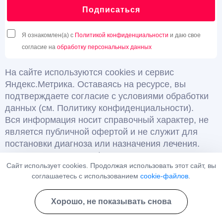
Подписаться
Я ознакомлен(а) с
Политикой конфиденциальности
и даю свое
согласие на
обработку персональных данных
На сайте используются cookies и сервис
Яндекс.Метрика. Оставаясь на ресурсе, вы
подтверждаете согласие с условиями обработки
данных (см. Политику конфиденциальности).
Вся информация носит справочный характер, не
является публичной офертой и не служит для
постановки диагноза или назначения лечения.
Консультации по телефону и в мессенджерах
Сайт использует cookies. Продолжая использовать этот сайт, вы
являются информационными и не относятся к
соглашаетесь с использованием
cookie-файлов
.
медицинским услугам.
Имеются противопоказания, необходима
Хорошо, не показывать снова
консультация специалиста. 18+
© Нарколог-Психиатр. Все права защищены.