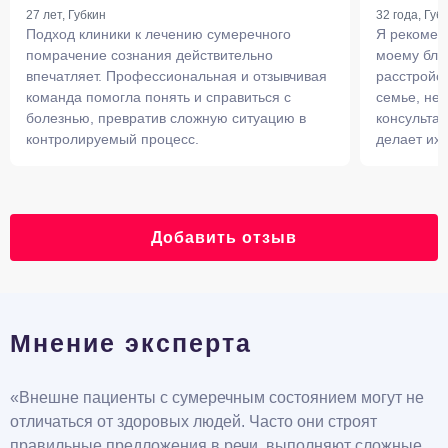
27 лет, Губкин
32 года, Губ
Подход клиники к лечению сумеречного
Я рекомен
помрачение сознания действительно
моему бли
впечатляет. Профессиональная и отзывчивая
расстройст
команда помогла понять и справиться с
семье, не
болезнью, превратив сложную ситуацию в
консульта
контролируемый процесс.
делает их
Добавить отзыв
Мнение эксперта
«Внешне пациенты с сумеречным состоянием могут не
отличаться от здоровых людей. Часто они строят
правильные предложения в речи, выполняют сложные