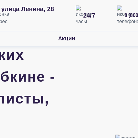
улица Ленина, 28
24/7
8 (80
Акции
ких
бкине -
листы,