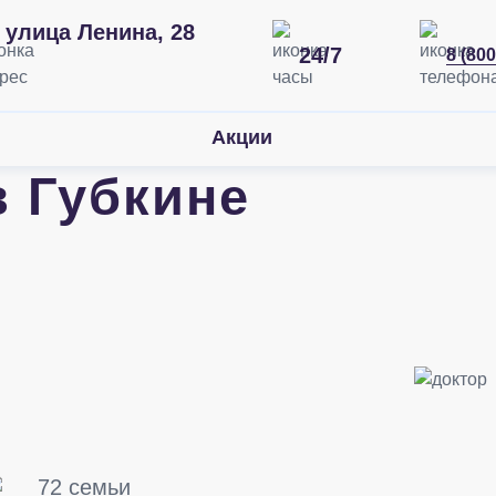
улица Ленина, 28
24/7
8 (800
Акции
в Губкине
72 семьи