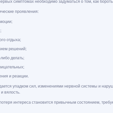
 первых симптомах необходимо задуматься о том, как борот
ические проявления:
моции;
;
ого отдыха;
тием решений;
либо делать;
рицательных;
ния и реакции.
дается упадком сил, изменениями нервной системы и нару
и вялость.
потеря интереса становится привычным состоянием, требу