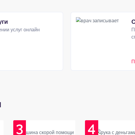
уги
С
нии услуг онлайн
П
с
П
и