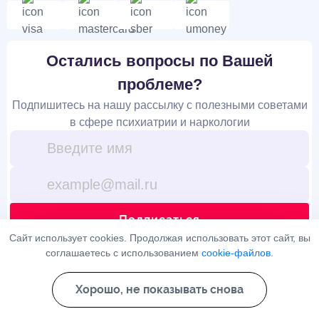
Остались вопросы по Вашей
проблеме?
Подпишитесь на нашу рассылку с полезными советами
в сфере психиатрии и наркологии
Подписаться
Сайт использует cookies. Продолжая использовать этот сайт, вы
соглашаетесь с использованием
cookie-файлов
.
Я ознакомлен(а) с
Политикой конфиденциальности
и даю свое
согласие на
обработку персональных данных
Хорошо, не показывать снова
На сайте используются cookies и сервис