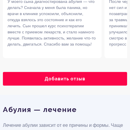
У моего сына диагностирована абулия — что
После чер
делать? Сначала у меня была паника, но
нет сил и 
врачи в клинике успокоили, объяснили,
позавтрака
откуда взялось это состояние и как его
за травмы.
лечить. Сын прошел курс психотерапии
принимал 
вместе с приемом лекарств, и стало намного
улучшилос
лучше. Появилась активность, желание что-то
смотрю в с
делать, двигаться. Спасибо вам за помощь!
прогресс у
Добавить отзыв
Абулия — лечение
Лечение абулии зависит от ее причины и формы. Чаще