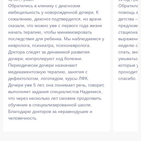
Обратились в клинику с диагнозом
Обратилась
имбецильность у новорожденной дочери. К
помощь в у
сожалению, диагноз подтвердился, но врачи
детства – 
сказали, что можно уже с первого года жизни
предложил
начать терапию, чтобы минимизировать
стационаре
последствия для ребенка. Мы наблюдаемся у
выраженно
невролога, психиатра, психоневролога.
неделю сес
Доктора следят за динамикой развития
спать, вно
дочери, контролируют ход болезни.
умываться.
Периодически дочери назначают
которые у
медикаментозную терапию, занятия с
проходить
дефектологом, логопедом, курсы ЛФК.
спасибо.
Дочери уже 5 лет, она понимает речь, говорит,
выполняет задания специалистов.Надеемся,
что через несколько лет сможем продолжить
обучение в специализированной школе.
Благодарю докторов за неравнодушие и
человечность.