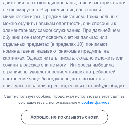
движения плохо координированы, точная моторика так и
не формируется. Выражение лица без тонкой
мимической игры, с редким миганием. Таких больных
можно обучить навыкам опрятности, они способны к
элементарному самообслуживанию. При дальнейшем
обучении они могут освоить счет на пальцах или
отдельных предметах (в пределах 10), понимают
номинал денег, называют знакомые предметы на
картинках. Однако читать, писать, складно изложить или
сочинить рассказ они не могут. Интересы имбецила
ограничены удовлетворением низших потребностей,
настроение чаще благодушное, хотя возможны
приступы гнева или агрессии, если их кто-нибудь обидит.
Особенно опасны страдающие имбецильностью в
Сайт использует cookies. Продолжая использовать этот сайт, вы
случаях их общения с маленькими детьми, поскольку не
соглашаетесь с использованием
cookie-файлов
.
исключена грубая сексуальная агрессия в отношении
последних.»
Хорошо, не показывать снова
Афонин Дмитрий Владимирович, врач-невролог делится