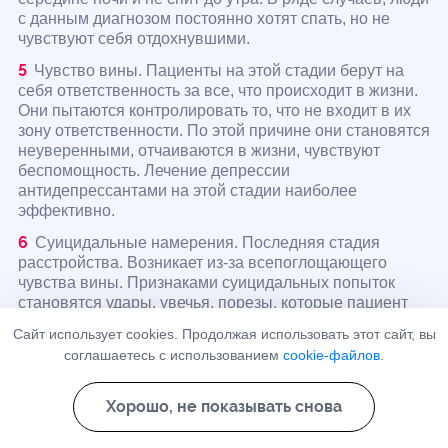
с данным диагнозом постоянно хотят спать, но не
чувствуют себя отдохнувшими.
Чувство вины. Пациенты на этой стадии берут на
себя ответственность за все, что происходит в жизни.
Они пытаются контролировать то, что не входит в их
зону ответственности. По этой причине они становятся
неуверенными, отчаиваются в жизни, чувствуют
беспомощность. Лечение депрессии
антидепрессантами на этой стадии наиболее
эффективно.
Суицидальные намерения. Последняя стадия
расстройства. Возникает из-за всепоглощающего
чувства вины. Признаками суицидальных попыток
становятся удары, увечья, порезы, которые пациент
наносит себе.
Сайт использует cookies. Продолжая использовать этот сайт, вы
соглашаетесь с использованием
cookie-файлов
.
Люди часто живут годами, не подозревая у себя
депрессию. Окружение списывает плохое настроение на
Хорошо, не показывать снова
особенности характера. Внешне такие люди выглядят
замкнутыми, грустными, меланхоличными.