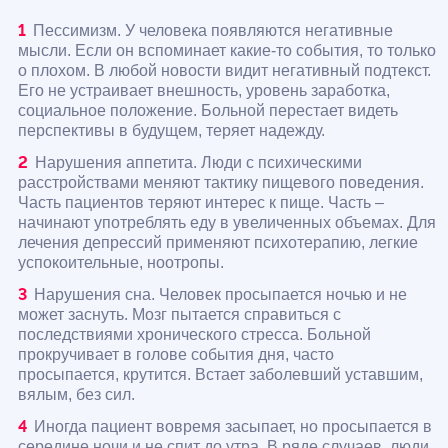
Пессимизм. У человека появляются негативные
мысли. Если он вспоминает какие-то события, то только
о плохом. В любой новости видит негативный подтекст.
Его не устраивает внешность, уровень заработка,
социальное положение. Больной перестает видеть
перспективы в будущем, теряет надежду.
Нарушения аппетита. Люди с психическими
расстройствами меняют тактику пищевого поведения.
Часть пациентов теряют интерес к пище. Часть –
начинают употреблять еду в увеличенных объемах. Для
лечения депрессий применяют психотерапию, легкие
успокоительные, ноотропы.
Нарушения сна. Человек просыпается ночью и не
может заснуть. Мозг пытается справиться с
последствиями хронического стресса. Больной
прокручивает в голове события дня, часто
просыпается, крутится. Встает заболевший уставшим,
вялым, без сил.
Иногда пациент вовремя засыпает, но просыпается в
середине ночи и не спит до утра. В ряде случаев, люди