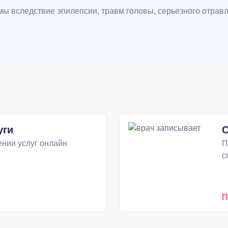
ы вследствие эпилепсии, травм головы, серьезного отрав
уги
С
нии услуг онлайн
П
с
П