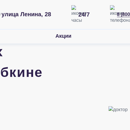
улица Ленина, 28
24/7
8 (800
Акции
х
убкине