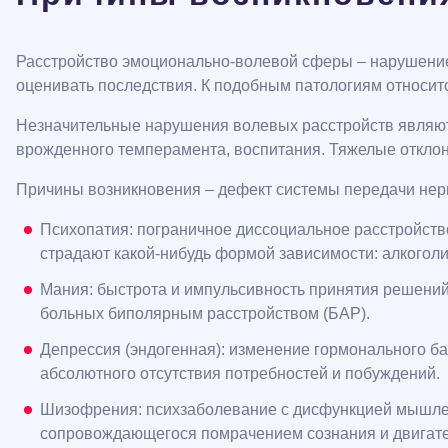
Расстройство эмоционально-волевой сферы – нарушение
оценивать последствия. К подобным патологиям относитс
Незначительные нарушения волевых расстройств являют
врожденного темперамента, воспитания. Тяжелые отклон
Причины возникновения – дефект системы передачи не
Психопатия: пограничное диссоциальное расстройство
страдают какой-нибудь формой зависимости: алкоголи
Мания: быстрота и импульсивность принятия решений 
больных биполярным расстройством (БАР).
Депрессия (эндогенная): изменение гормонального б
абсолютного отсутствия потребностей и побуждений.
Шизофрения: психзаболевание с дисфункцией мышлени
сопровождающегося помрачением сознания и двигате