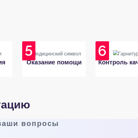
ия
Оказание помощи
Контроль ка
тацию
 ваши вопросы