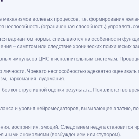
 механизмов волевых процессов, т.е. формирования желан
я неспособность (ограниченная способность) управлять со
ся вариантом нормы, списываются на особенности функци
ения – симптом или следствие хронических психических за
рвных импульсов ЦНС к исполнительным системам. Прово
 личности. Чревато неспособностью адекватно оценивать 
зм, наркомания, лудомания.
без конструктивной оценки результата. Появляется во вре
аланса и уровня нейромедиаторов, вызывающее апатию, по
я, восприятия, эмоций. Следствием недуга становится чр
льными аномалиями (возбуждением или ступором).